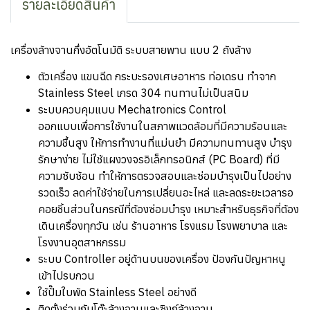
รายละเอียดสินค้า
เครื่องล้างจานกึ่งอัตโนมัติ ระบบสายพาน แบบ 2 ถังล้าง
ตัวเครื่อง แขนฉีด กระบะรองเศษอาหาร ท่อเดรน ทำจาก
Stainless Steel เกรด 304 ทนทานไม่เป็นสนิม
ระบบควบคุมแบบ Mechatronics Control
ออกแบบเพื่อการใช้งานในสภาพแวดล้อมที่มีความร้อนและ
ความชื้นสูง ให้การทำงานที่แม่นยำ มีความทนทานสูง บำรุง
รักษาง่าย ไม่ใช้แผงวงจรอิเล็กทรอนิกส์ (PC Board) ที่มี
ความซับซ้อน ทำให้การตรวจสอบและซ่อมบำรุงเป็นไปอย่าง
รวดเร็ว ลดค่าใช้จ่ายในการเปลี่ยนอะไหล่ และลดระยะเวลารอ
คอยชิ้นส่วนในกรณีที่ต้องซ่อมบำรุง เหมาะสำหรับธุรกิจที่ต้อง
เดินเครื่องทุกวัน เช่น ร้านอาหาร โรงแรม โรงพยาบาล และ
โรงงานอุตสาหกรรม
ระบบ Controller อยู่ด้านบนของเครื่อง ป้องกันปัญหาหนู
เข้าไปรบกวน
ใช้ปั๊มใบพัด Stainless Steel อย่างดี
ติดตั้งร่วมกับโต๊ะล้างจานและซิงก์ล้างจาน